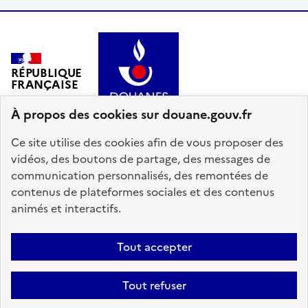
RÉPUBLIQUE
FRANÇAISE
À propos des cookies sur douane.gouv.fr
Ce site utilise des cookies afin de vous proposer des
vidéos, des boutons de partage, des messages de
communication personnalisés, des remontées de
info.gouv.fr
service-public.gouv.fr
contenus de plateformes sociales et des contenus
legifrance.gouv.fr
data.gouv.fr
animés et interactifs.
Plan du site
Accessibilité : partiellement conforme
Mentions légales
Tout accepter
Données personnelles
Gestion des cookies
Tout refuser
Paramètres d'affichage