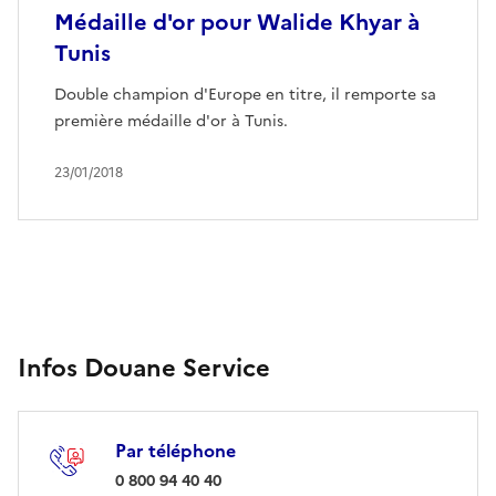
Médaille d'or pour Walide Khyar à
Tunis
Double champion d'Europe en titre, il remporte sa
première médaille d'or à Tunis.
23/01/2018
Infos Douane Service
Par téléphone
: 0 800 94 40 40
0 800 94 40 40