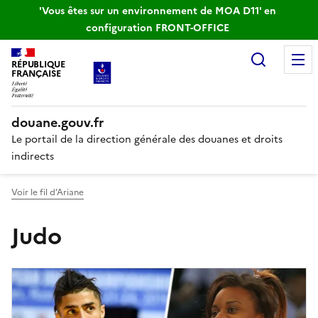
'Vous êtes sur un environnement de MOA D11' en
configuration FRONT-OFFICE
Recherc
RÉPUBLIQUE
FRANÇAISE
douane.gouv.fr
Le portail de la direction générale des douanes et droits
indirects
Voir le fil d’Ariane
Judo
Liste d'actualités par thématiq