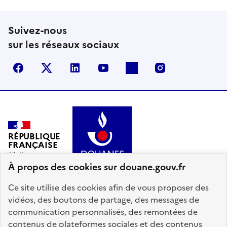
Suivez-nous
sur les réseaux sociaux
Facebook
X (anciennement Twitter)
LinkedIn
YouTube
Flickr
Instagram
RÉPUBLIQUE
FRANÇAISE
À propos des cookies sur douane.gouv.fr
Ce site utilise des cookies afin de vous proposer des
vidéos, des boutons de partage, des messages de
communication personnalisés, des remontées de
info.gouv.fr
service-public.gouv.fr
contenus de plateformes sociales et des contenus