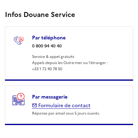
Infos Douane Service
Par téléphone
: 0 800 94 40 40
0 800 94 40 40
Service & appel gratuits
Appels depuis les Outre-mer ou l'étranger :
+33 1 72 40 78 50
Par messagerie
Formulaire de contact
Réponse par email sous 5 jours ouvrés.