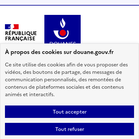
RÉPUBLIQUE
FRANÇAISE
À propos des cookies sur douane.gouv.fr
Ce site utilise des cookies afin de vous proposer des
vidéos, des boutons de partage, des messages de
communication personnalisés, des remontées de
info.gouv.fr
service-public.gouv.fr
contenus de plateformes sociales et des contenus
legifrance.gouv.fr
data.gouv.fr
animés et interactifs.
Plan du site
Accessibilité : partiellement conforme
Mentions légales
Tout accepter
Données personnelles
Gestion des cookies
Tout refuser
Paramètres d'affichage