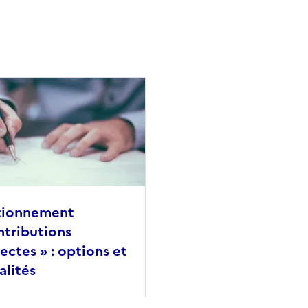
le
tionnement
ntributions
rectes » : options et
lités