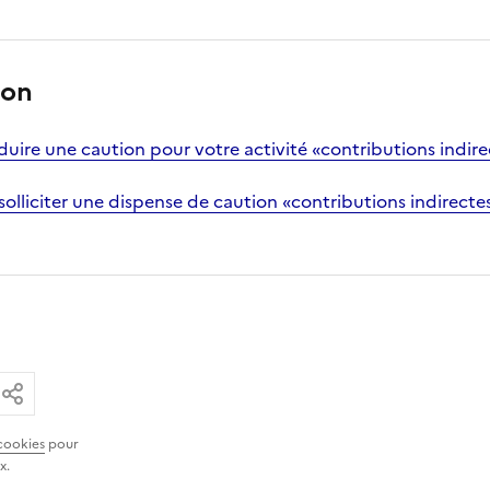
ion
uire une caution pour votre activité «contributions indire
solliciter une dispense de caution «contributions indirecte
ar email
ier le lien
Partager
cookies
pour
x.