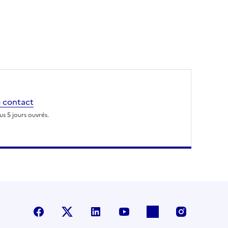
 contact
s 5 jours ouvrés.
Facebook
X (anciennement Twitter)
LinkedIn
YouTube
Flickr
Instagra