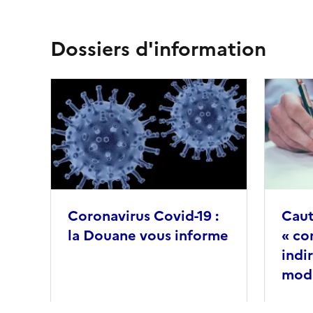
Dossiers d'information
Image
Image
principale
principa
Coronavirus Covid-19 :
Cau
la Douane vous informe
« co
indi
moda