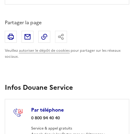
Partager la page
Imprimer
Partager par email
Copier le lien
Partager
Veuillez
autoriser le dépôt de cookies
pour partager sur les réseaux
sociaux.
Infos Douane Service
Par téléphone
: 0 800 94 40 40
0 800 94 40 40
Service & appel gratuits