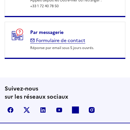
Appels depuis les Outre-mer ou l'étranger :
+33 1 72 40 78 50
Par messagerie
Formulaire de contact
Réponse par email sous 5 jours ouvrés.
Suivez-nous
sur les réseaux sociaux
Facebook
X (anciennement Twitter)
LinkedIn
YouTube
Flickr
Instagram