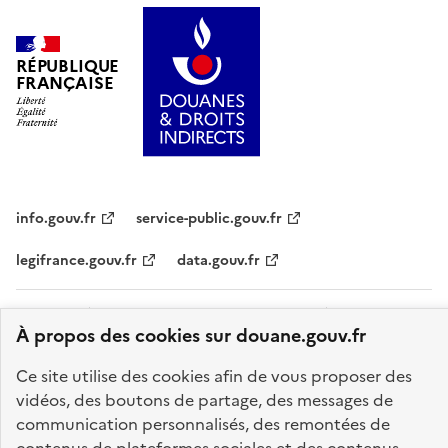
RÉPUBLIQUE
FRANÇAISE
info.gouv.fr
service-public.gouv.fr
legifrance.gouv.fr
data.gouv.fr
Plan du site
Accessibilité : partiellement conforme
Mentions légales
À propos des cookies sur douane.gouv.fr
Données personnelles
Gestion des cookies
Ce site utilise des cookies afin de vous proposer des
Paramètres d'affichage
vidéos, des boutons de partage, des messages de
Sauf mention explicite de propriété intellectuelle détenue par des tiers,
communication personnalisés, des remontées de
les contenus de ce site sont proposés sous
licence etalab-2.0