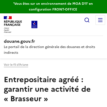
'Vous êtes sur un environnement de MOA D11' en
configuration FRONT-OFFICE
Recherc
RÉPUBLIQUE
FRANÇAISE
douane.gouv.fr
Le portail de la direction générale des douanes et droits
indirects
Voir le fil d’Ariane
Entrepositaire agréé :
garantir une activité de
« Brasseur »