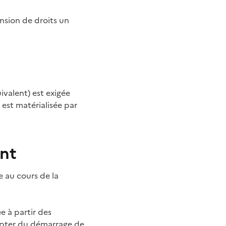
nsion de droits un
valent) est exigée
est matérialisée par
nt
e au cours de la
e à partir des
ompter du démarrage de