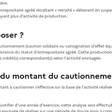
ière.
trepositaire agréé récoltant «
retraité
» détenant en suspe
’ayant plus d’activité de production.
oser ?
tionnement (caution solidaire ou consignation d'effet équi
ivrance du statut d'entrepositaire agréé. Cette production 
 crédit(s) correspondant(s) selon l'activité envisagée.
 du montant du cautionneme
nt à cautionner s’effectue sur la base de l'activité réalisé
justifier d'une année d'exercice, cette analyse sera effectué
ci envisage de réaliser sur une période de douze mois à c