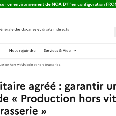
s sur un environnement de MOA D11' en configuration FR
générale des douanes et droits indirects
R
Nous rejoindre
Services & Aide
ction hors vitivinicole et hors brasserie »
taire agréé : garantir u
de « Production hors vit
rasserie »