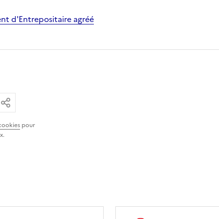
nt d'Entrepositaire agréé
ar email
ier le lien
Partager
cookies
pour
x.