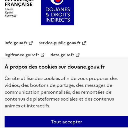
FRANÇAISE
info.gouv.fr
service-public.gouv.fr
legifrance.gouv.fr
data.gouv.fr
À propos des cookies sur douane.gouv.fr
Plan du site
Accessibilité : partiellement conforme
Mentions légales
Ce site utilise des cookies afin de vous proposer des
Données personnelles
Gestion des cookies
vidéos, des boutons de partage, des messages de
Paramètres d'affichage
communication personnalisés, des remontées de
contenus de plateformes sociales et des contenus
Sauf mention explicite de propriété intellectuelle détenue par des tiers,
animés et interactifs.
les contenus de ce site sont proposés sous
licence etalab-2.0
Tout accepter