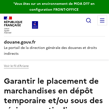
'Vous êtes sur un environnement de MOA D11' en
configuration FRONT-OFFICE
Recherc
RÉPUBLIQUE
FRANÇAISE
douane.gouv.fr
Le portail de la direction générale des douanes et droits
indirects
Voir le fil d’Ariane
Garantir le placement de
marchandises en dépôt
temporaire et/ou sous des