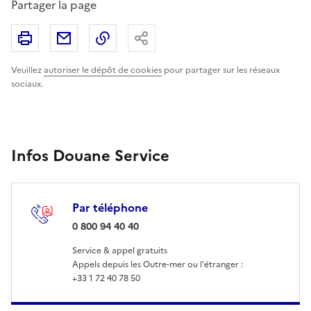
Partager la page
Imprimer
Partager par email
Copier le lien
Partager
Veuillez
autoriser le dépôt de cookies
pour partager sur les réseaux
sociaux.
Infos Douane Service
Par téléphone
: 0 800 94 40 40
0 800 94 40 40
Service & appel gratuits
Appels depuis les Outre-mer ou l'étranger :
+33 1 72 40 78 50