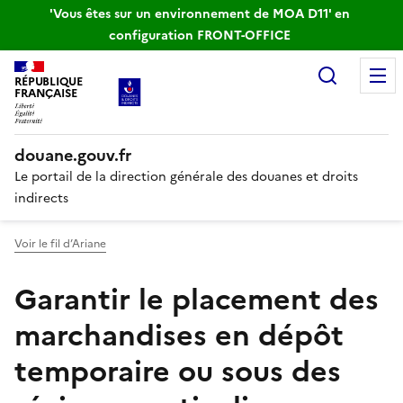
'Vous êtes sur un environnement de MOA D11' en
configuration FRONT-OFFICE
Recherc
RÉPUBLIQUE
FRANÇAISE
douane.gouv.fr
Le portail de la direction générale des douanes et droits
indirects
Voir le fil d’Ariane
Garantir le placement des
marchandises en dépôt
temporaire ou sous des