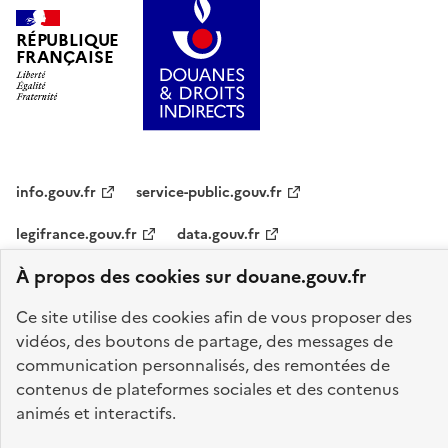
RÉPUBLIQUE
FRANÇAISE
info.gouv.fr
service-public.gouv.fr
legifrance.gouv.fr
data.gouv.fr
À propos des cookies sur douane.gouv.fr
Plan du site
Accessibilité : partiellement conforme
Mentions légales
Ce site utilise des cookies afin de vous proposer des
Données personnelles
Gestion des cookies
vidéos, des boutons de partage, des messages de
Paramètres d'affichage
communication personnalisés, des remontées de
contenus de plateformes sociales et des contenus
Sauf mention explicite de propriété intellectuelle détenue par des tiers,
animés et interactifs.
les contenus de ce site sont proposés sous
licence etalab-2.0