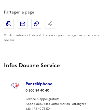
Partager la page
Imprimer
Partager par email
Copier le lien
Partager
Veuillez
autoriser le dépôt de cookies
pour partager sur les réseaux
sociaux.
Infos Douane Service
Par téléphone
: 0 800 94 40 40
0 800 94 40 40
Service & appel gratuits
Appels depuis les Outre-mer ou l'étranger :
+33 1 72 40 78 50