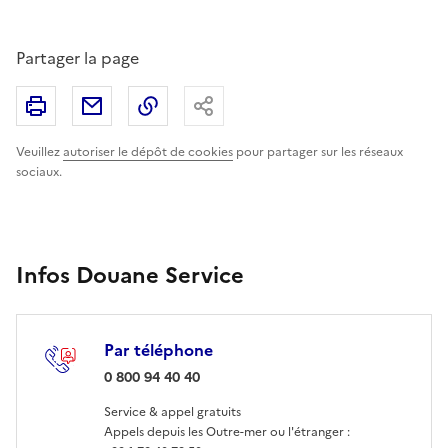
Partager la page
Imprimer
Partager par email
Copier le lien
Partager
Veuillez
autoriser le dépôt de cookies
pour partager sur les réseaux
sociaux.
Infos Douane Service
Par téléphone
: 0 800 94 40 40
0 800 94 40 40
Service & appel gratuits
Appels depuis les Outre-mer ou l'étranger :