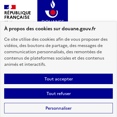
RÉPUBLIQUE
FRANÇAISE
À propos des cookies sur douane.gouv.fr
Ce site utilise des cookies afin de vous proposer des
vidéos, des boutons de partage, des messages de
communication personnalisés, des remontées de
info.gouv.fr
service-public.gouv.fr
contenus de plateformes sociales et des contenus
legifrance.gouv.fr
data.gouv.fr
animés et interactifs.
Plan du site
Accessibilité : partiellement conforme
Mentions légales
Tout accepter
Données personnelles
Gestion des cookies
Tout refuser
Paramètres d'affichage
Sauf mention explicite de propriété intellectuelle détenue par des tiers,
Personnaliser
les contenus de ce site sont proposés sous
licence etalab-2.0