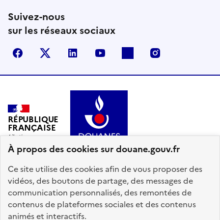
Suivez-nous
sur les réseaux sociaux
Facebook
X (anciennement Twitter)
LinkedIn
YouTube
Flickr
Instagram
RÉPUBLIQUE
FRANÇAISE
À propos des cookies sur douane.gouv.fr
Ce site utilise des cookies afin de vous proposer des
vidéos, des boutons de partage, des messages de
communication personnalisés, des remontées de
info.gouv.fr
service-public.gouv.fr
contenus de plateformes sociales et des contenus
legifrance.gouv.fr
data.gouv.fr
animés et interactifs.