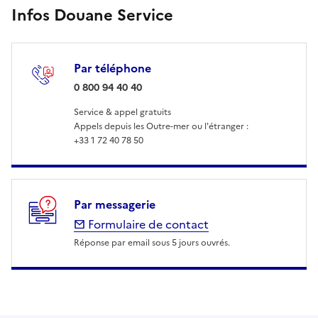
Infos Douane Service
Par téléphone
: 0 800 94 40 40
0 800 94 40 40
Service & appel gratuits
Appels depuis les Outre-mer ou l'étranger :
+33 1 72 40 78 50
Par messagerie
Formulaire de contact
Réponse par email sous 5 jours ouvrés.