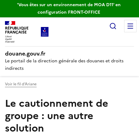
'Vous êtes sur un environnement de MOA D11' en
configuration FRONT-OFFICE
Recherc
RÉPUBLIQUE
FRANÇAISE
douane.gouv.fr
Le portail de la direction générale des douanes et droits
indirects
Voir le fil d’Ariane
Le cautionnement de
groupe : une autre
solution