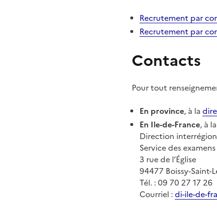
Recrutement par con
Recrutement par con
Contacts
Pour tout renseignemen
En province
, à la
dir
En Ile-de-France
, à 
Direction interrégio
Service des examens
3 rue de l’Église
94477 Boissy-Saint-L
Tél. : 09 70 27 17 26
Courriel
:
di-ile-de-f