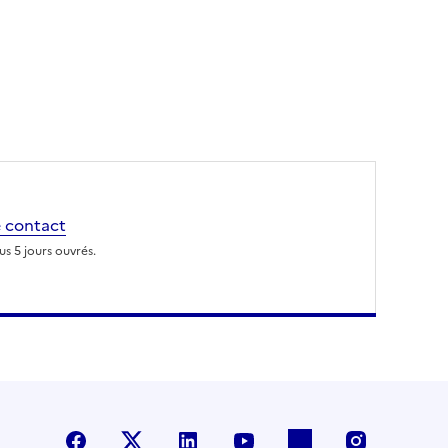
 contact
s 5 jours ouvrés.
Facebook
X (anciennement Twitter)
LinkedIn
YouTube
Flickr
Instagra