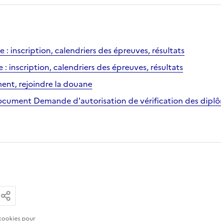
 : inscription, calendriers des épreuves, résultats
: inscription, calendriers des épreuves, résultats
ent, rejoindre la douane
document Demande d'autorisation de vérification des dip
ar email
ier le lien
Partager
cookies
pour