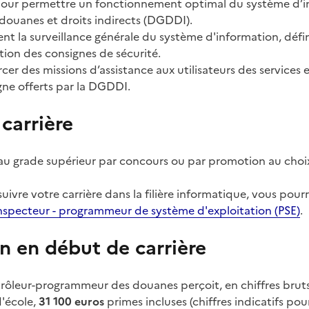
 pour permettre un fonctionnement optimal du système d’i
 douanes et droits indirects (DGDDI).
nt la surveillance générale du système d'information, défin
ation des consignes de sécurité.
cer des missions d’assistance aux utilisateurs des services e
igne offerts par la DGDDI.
carrière
u grade supérieur par concours ou par promotion au choix
uivre votre carrière dans la filière informatique, vous pourr
nspecteur
- programmeur de système d'exploitation (PSE)
.
 en début de carrière
ontrôleur-programmeur des douanes perçoit, en chiffres brut
d'école,
31
100
euros
primes incluses (chiffres indicatifs pou