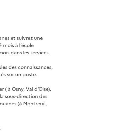
anes et suivrez une
4
mois à l’école
mois dans les services.
rôles des connaissances,
tés sur un poste.
 ( à Osny, Val d'Oise),
la sous-direction des
ouanes (à Montreuil,
s