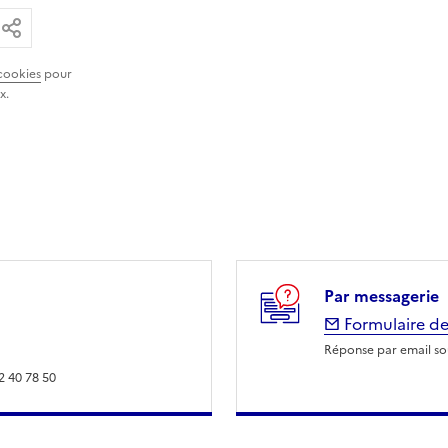
ar email
ier le lien
Partager
cookies
pour
x.
Par messagerie
Formulaire de
Réponse par email sou
2 40 78 50