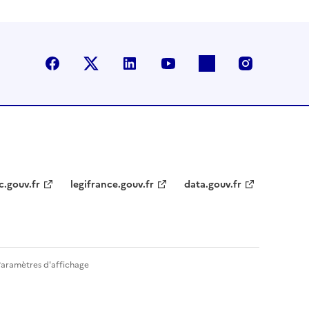
Facebook
X (anciennement Twitter)
LinkedIn
YouTube
Flickr
Instagra
c.gouv.fr
legifrance.gouv.fr
data.gouv.fr
Paramètres d'affichage