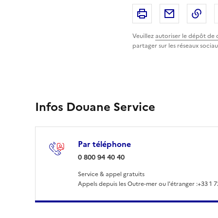
Imprimer
Partager p
Cop
Veuillez
autoriser le dépôt de 
partager sur les réseaux sociau
Infos Douane Service
Par téléphone
: 0 800 94 40 40
0 800 94 40 40
Service & appel gratuits
Appels depuis les Outre-mer ou l'étranger :
+33 1 7