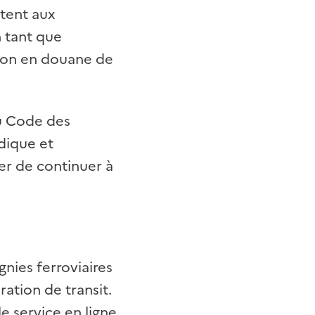
ttent aux
n tant que
tion en douane de
du Code des
idique et
r de continuer à
gnies ferroviaires
ration de transit.
e service en ligne