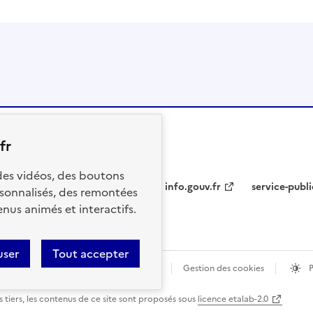
fr
 des vidéos, des boutons
info.gouv.fr
service-publi
sonnalisés, des remontées
nus animés et interactifs.
user
Tout accepter
ions légales
Données personnelles
Gestion des cookies
 tiers, les contenus de ce site sont proposés sous
licence etalab-2.0