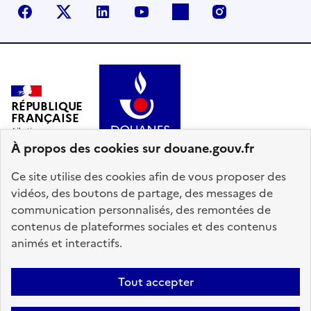
Facebook
X (anciennement Twitter)
LinkedIn
YouTube
Flickr
Instagram
RÉPUBLIQUE
FRANÇAISE
À propos des cookies sur douane.gouv.fr
Ce site utilise des cookies afin de vous proposer des
vidéos, des boutons de partage, des messages de
communication personnalisés, des remontées de
info.gouv.fr
service-public.gouv.fr
contenus de plateformes sociales et des contenus
legifrance.gouv.fr
data.gouv.fr
animés et interactifs.
Plan du site
Accessibilité : partiellement conforme
Mentions légales
Tout accepter
Données personnelles
Gestion des cookies