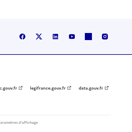
Facebook
X (anciennement Twitter)
LinkedIn
YouTube
Flickr
Instagra
c.gouv.fr
legifrance.gouv.fr
data.gouv.fr
Paramètres d'affichage