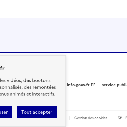
fr
 des vidéos, des boutons
info.gouv.fr
service-publi
sonnalisés, des remontées
nus animés et interactifs.
user
Tout accepter
ions légales
Données personnelles
Gestion des cookies