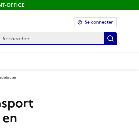
ONT-OFFICE
Se connecter
echercher
Recherch
uadeloupe
nsport
 en