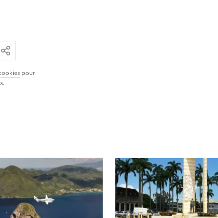
ar email
ier le lien
Partager
cookies
pour
x.
Image
le
principale