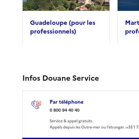
Guadeloupe (pour les
Mart
professionnels)
prof
Infos Douane Service
Par téléphone
: 0 800 94 40 40
0 800 94 40 40
Service & appel gratuits
Appels depuis les Outre-mer ou l'étranger :
+33 1 7