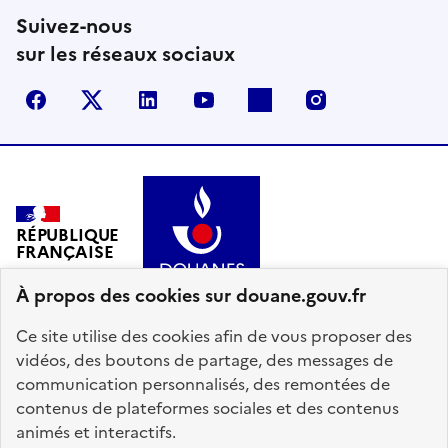
Suivez-nous
sur les réseaux sociaux
Facebook
X (anciennement Twitter)
LinkedIn
YouTube
Flickr
Instagram
RÉPUBLIQUE
FRANÇAISE
À propos des cookies sur douane.gouv.fr
Ce site utilise des cookies afin de vous proposer des
vidéos, des boutons de partage, des messages de
communication personnalisés, des remontées de
info.gouv.fr
service-public.gouv.fr
contenus de plateformes sociales et des contenus
legifrance.gouv.fr
data.gouv.fr
animés et interactifs.