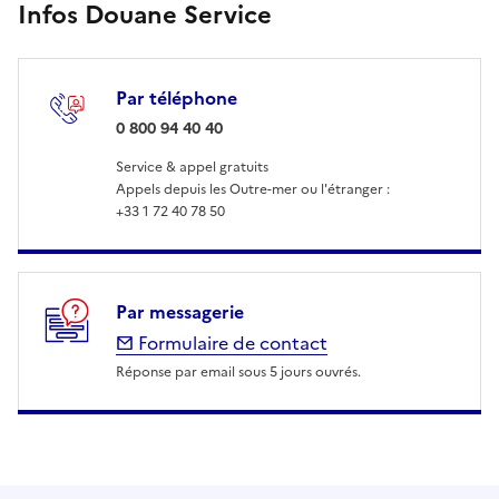
Infos Douane Service
Par téléphone
: 0 800 94 40 40
0 800 94 40 40
Service & appel gratuits
Appels depuis les Outre-mer ou l'étranger :
+33 1 72 40 78 50
Par messagerie
Formulaire de contact
Réponse par email sous 5 jours ouvrés.