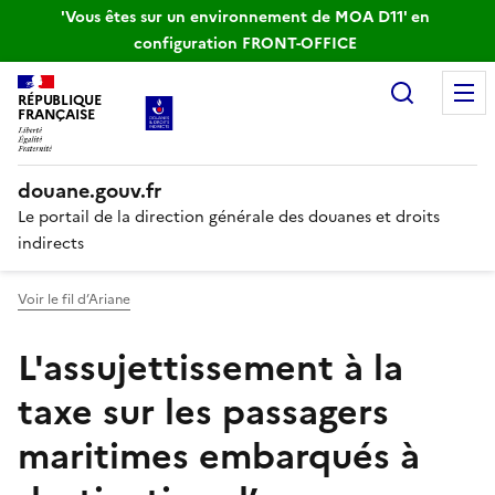
'Vous êtes sur un environnement de MOA D11' en
configuration FRONT-OFFICE
Recherc
RÉPUBLIQUE
FRANÇAISE
douane.gouv.fr
Le portail de la direction générale des douanes et droits
indirects
Voir le fil d’Ariane
L'assujettissement à la
taxe sur les passagers
maritimes embarqués à