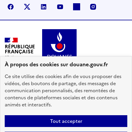
Facebook
X (anciennement Twitter)
LinkedIn
YouTube
Flickr
Instagram
RÉPUBLIQUE
FRANÇAISE
À propos des cookies sur douane.gouv.fr
Ce site utilise des cookies afin de vous proposer des
vidéos, des boutons de partage, des messages de
communication personnalisés, des remontées de
info.gouv.fr
service-public.gouv.fr
contenus de plateformes sociales et des contenus
legifrance.gouv.fr
data.gouv.fr
animés et interactifs.
Plan du site
Accessibilité : partiellement conforme
Mentions légales
Tout accepter
Données personnelles
Gestion des cookies