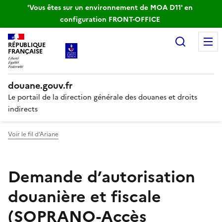
'Vous êtes sur un environnement de MOA D11' en
configuration FRONT-OFFICE
Recherc
RÉPUBLIQUE
FRANÇAISE
douane.gouv.fr
Le portail de la direction générale des douanes et droits
indirects
Voir le fil d’Ariane
Demande d’autorisation
douanière et fiscale
(SOPRANO-Accès