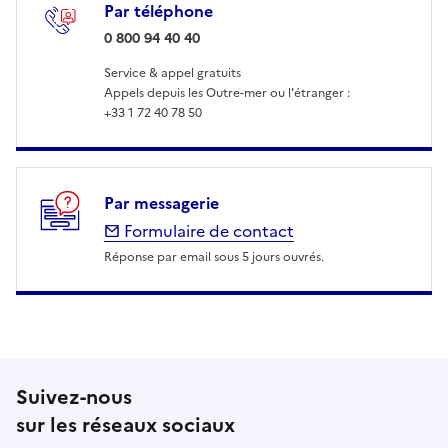
Par téléphone
: 0 800 94 40 40
0 800 94 40 40
Service & appel gratuits
Appels depuis les Outre-mer ou l'étranger :
+33 1 72 40 78 50
Par messagerie
Formulaire de contact
Réponse par email sous 5 jours ouvrés.
Suivez-nous
sur les réseaux sociaux