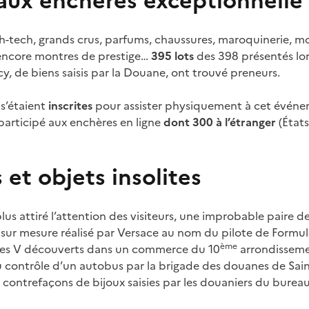
aux enchères exceptionnelle 
gh-tech, grands crus, parfums, chaussures, maroquinerie, m
 encore montres de prestige…
395 lots
des 398
présentés lor
cy, de biens saisis par la Douane, ont trouvé preneurs.
s’étaient
inscrites
pour assister physiquement à cet événem
participé aux enchères en ligne
dont 300 à l’étranger
(États
 et objets insolites
 plus attiré l’attention des visiteurs, une improbable paire 
sur mesure réalisé par Versace au nom du pilote de Formul
ème
ges V découverts dans un commerce du 10
arrondissemen
 du contrôle d’un autobus par la brigade des douanes de Sai
e contrefaçons de bijoux saisies par les douaniers du burea