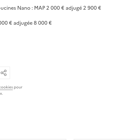
pucines Nano : MAP 2 000 € adjugé 2 900 €
000 € adjugée 8 000 €
ar email
ier le lien
Partager
cookies
pour
x.