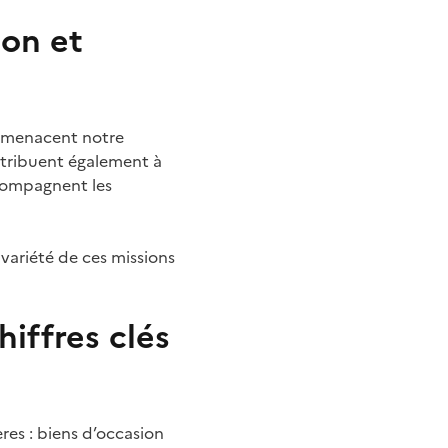
ion et
ui menacent notre
ontribuent également à
ccompagnent les
variété de ces missions
iffres clés
es : biens d’occasion