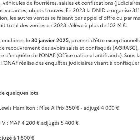
véhicules de fourrières, saisies et confiscations (judiciaires,
ns vacantes, objets trouvés. En 2023 la DNID a organisé 31
on, les autres ventes se faisant par appel d'offre ou par m
it total des ventes en 2023 s'élève à plus de 102 M €.
 enchères, le
30 janvier 2025
, promet d’être exceptionnell
 de recouvrement des avoirs saisis et confisqués (AGRASC),
dre d’enquête de l’ONAF (Office national antifraude). Sous la
l’ONAF réalise des enquêtes judiciaires visant à confisquer l
de quelques lots
 Lewis Hamilton : Mise A Prix 350 € - adjugé 4 000 €
s V : MAP 4 200 € adjugés 5 400 €
djugé à 1 800 €