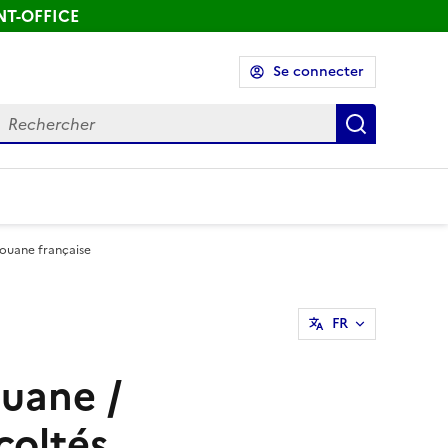
ONT-OFFICE
Se connecter
echercher
Recherch
Douane française
FR
uane /
coltés