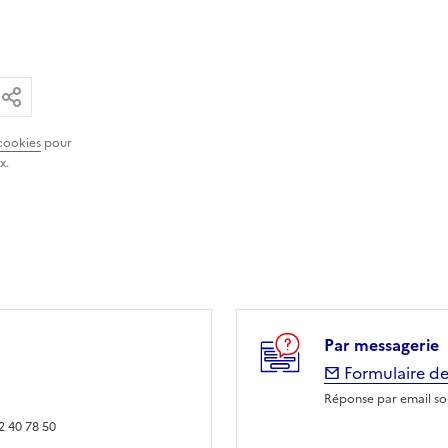
ar email
ier le lien
Partager
cookies
pour
x.
Par messagerie
Formulaire de
Réponse par email sou
2 40 78 50