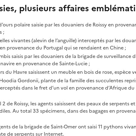
sies, plusieurs affaires emblémat
d’ours polaire saisie par les douaniers de Roissy en proven
s
;
elles vivantes (alevin de l’anguille) interceptés par les doua
 en provenance du Portugal qui se rendaient en Chine
;
ambis saisis par les douaniers de la brigade de surveillance 
 navire en provenance de Sainte-Lucie
;
iers du Havre saisissent un meuble en bois de rose, espèce 
Hoodia Gordonii, plante de la famille des succulentes reprise
terceptés dans le fret d’un vol en provenance d’Afrique du 
l 2 de Roissy, les agents saisissent des peaux de serpents et
diles. Au total 33 spécimens, dans des bagages en provena
agents de la brigade de
Saint-Omer
ont saisi 11 pythons vivan
nte de serpents sur Internet.