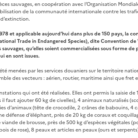
spèces sauvages, en coopération avec l’Organisation Mondi
mobilisation de la communauté internationale contre les traf
d’extinction.
1978 et applicable aujourd’hui dans plus de 150 pays, la c
ational Trade in Endangered Species
), dite Convention d
 sauvages, qu’elles soient commercialisées sous forme de 
ui en sont issues.
été menées par les services douaniers sur le territoire nati
ble des vecteurs : aérien, routier, maritime ainsi que fret e
nstations qui ont été réalisées. Elles ont permis la saisie d
il faut ajouter 60 kg de civelles), 4 animaux naturalisés (sc
ies d’animaux (tête de crocodile, 2 crânes de babouins, 4 
une défense d’éléphant, près de 20 kg de coraux et coquilla
de viande de brousse, près de 500 kg d’espèces végétales (
is de rose), 8 peaux et articles en peaux (ours et serpents), 