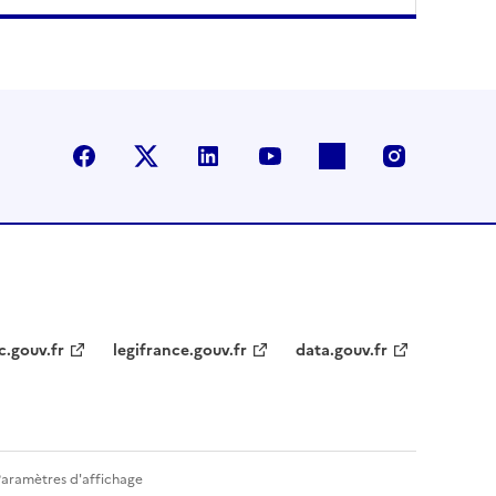
Facebook
X (anciennement Twitter)
LinkedIn
YouTube
Flickr
Instagra
c.gouv.fr
legifrance.gouv.fr
data.gouv.fr
Paramètres d'affichage