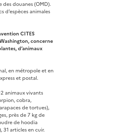
ale des douanes (OMD).
ics d’espèces animales
onvention CITES
e Washington, concerne
plantes, d’animaux
onal, en métropole et en
xpress et postal.
e 12 animaux vivants
orpion, cobra,
carapaces de tortues),
ges, près de 7 kg de
poudre de hoodia
31 articles en cuir.