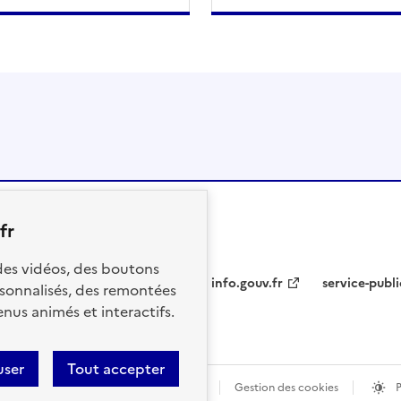
fr
 des vidéos, des boutons
info.gouv.fr
service-publi
sonnalisés, des remontées
nus animés et interactifs.
user
Tout accepter
ions légales
Données personnelles
Gestion des cookies