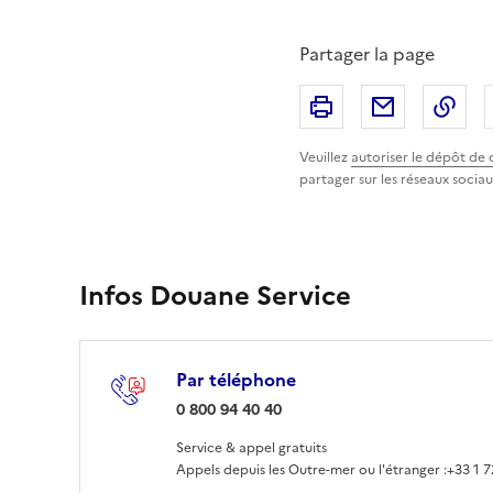
Partager la page
Imprimer
Partager p
Cop
Veuillez
autoriser le dépôt de 
partager sur les réseaux sociau
Infos Douane Service
Par téléphone
: 0 800 94 40 40
0 800 94 40 40
Service & appel gratuits
Appels depuis les Outre-mer ou l'étranger :
+33 1 7