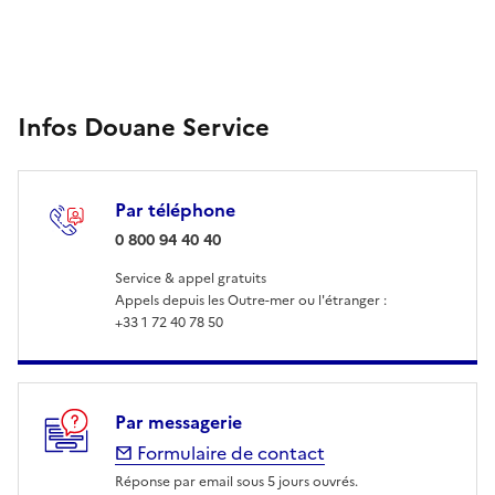
Infos Douane Service
Par téléphone
: 0 800 94 40 40
0 800 94 40 40
Service & appel gratuits
Appels depuis les Outre-mer ou l'étranger :
+33 1 72 40 78 50
Par messagerie
Formulaire de contact
Réponse par email sous 5 jours ouvrés.