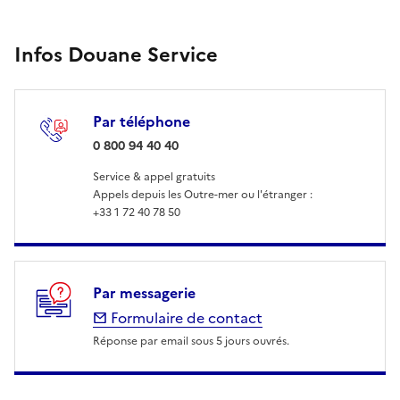
Infos Douane Service
Par téléphone
: 0 800 94 40 40
0 800 94 40 40
Service & appel gratuits
Appels depuis les Outre-mer ou l'étranger :
+33 1 72 40 78 50
Par messagerie
Formulaire de contact
Réponse par email sous 5 jours ouvrés.