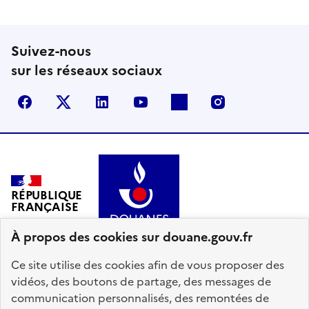
Suivez-nous
sur les réseaux sociaux
Facebook
X (anciennement Twitter)
LinkedIn
YouTube
Flickr
Instagram
RÉPUBLIQUE
FRANÇAISE
À propos des cookies sur douane.gouv.fr
Ce site utilise des cookies afin de vous proposer des
vidéos, des boutons de partage, des messages de
communication personnalisés, des remontées de
info.gouv.fr
service-public.gouv.fr