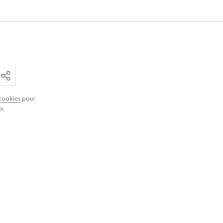
ar email
ier le lien
Partager
cookies
pour
x.