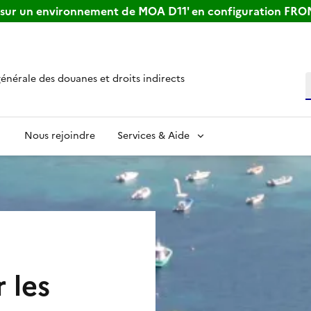
s sur un environnement de MOA D11' en configuration FR
générale des douanes et droits indirects
R
Nous rejoindre
Services & Aide
 les