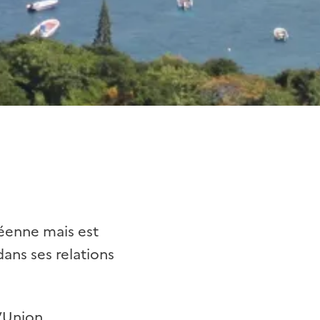
péenne mais est
dans ses relations
l’Union