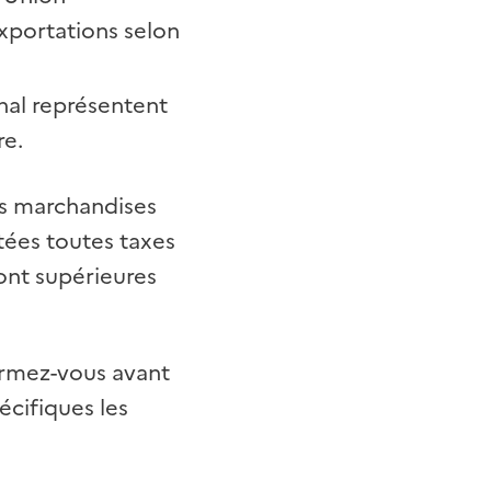
portations selon
ional représentent
re.
es marchandises
tées toutes taxes
ont supérieures
formez-vous avant
écifiques les