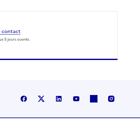
 contact
s 5 jours ouvrés.
Facebook
X (anciennement Twitter)
LinkedIn
YouTube
Flickr
Instagra