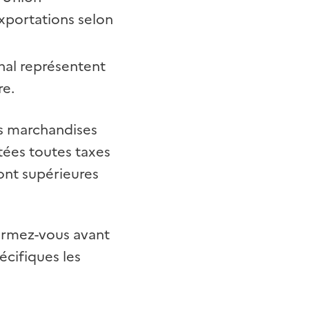
portations selon
ional représentent
re.
es marchandises
tées toutes taxes
ont supérieures
formez-vous avant
écifiques les