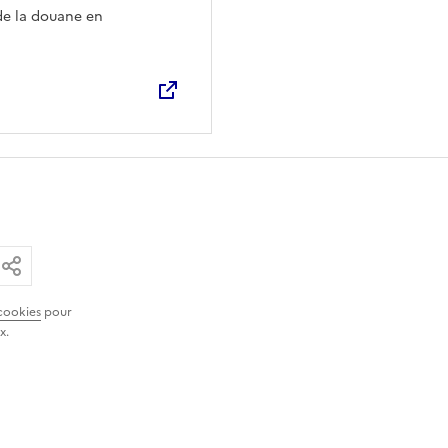
de la douane en
ar email
ier le lien
Partager
cookies
pour
x.