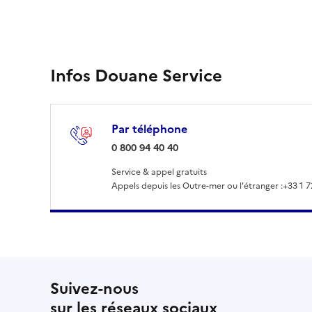
Infos Douane Service
Par téléphone
: 0 800 94 40 40
0 800 94 40 40
Service & appel gratuits
Appels depuis les Outre-mer ou l'étranger :
+33 1 7
Suivez-nous
sur les réseaux sociaux