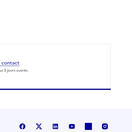
 contact
s 5 jours ouvrés.
Facebook
X (anciennement Twitter)
LinkedIn
YouTube
Flickr
Instagra