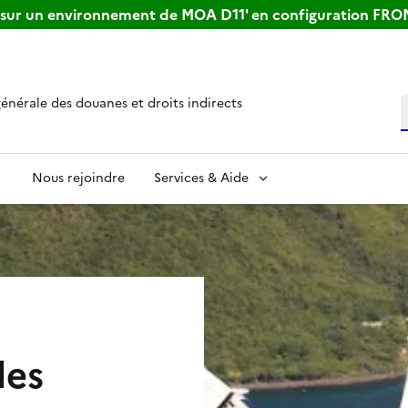
s sur un environnement de MOA D11' en configuration FR
générale des douanes et droits indirects
R
Nous rejoindre
Services & Aide
les