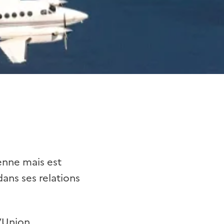
éenne mais est
dans ses relations
l’Union