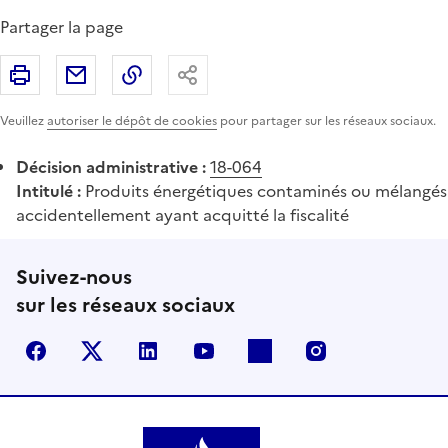
Partager la page
Imprimer
Partager par email
Copier le lien
Partager
Veuillez
autoriser le dépôt de cookies
pour partager sur les réseaux sociaux.
Décision administrative :
18-064
Intitulé :
Produits énergétiques contaminés ou mélangés
accidentellement ayant acquitté la fiscalité
Suivez-nous
sur les réseaux sociaux
Facebook
X (anciennement Twitter)
LinkedIn
YouTube
Flickr
Instagram