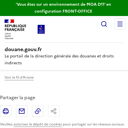
'Vous êtes sur un environnement de MOA D11' en
configuration FRONT-OFFICE
Recherc
RÉPUBLIQUE
FRANÇAISE
douane.gouv.fr
Le portail de la direction générale des douanes et droits
indirects
Voir le fil d’Ariane
Partager la page
Imprimer
Partager par email
Copier le lien
Partager
Veuillez
autoriser le dépôt de cookies
pour partager sur les réseaux sociaux.