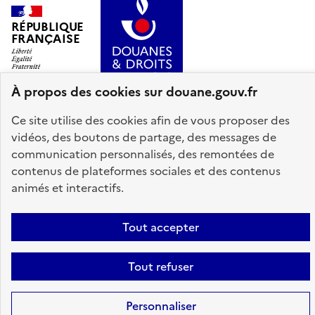
RÉPUBLIQUE
FRANÇAISE
À propos des cookies sur douane.gouv.fr
Ce site utilise des cookies afin de vous proposer des
info.gouv.fr
service-public.gouv.fr
vidéos, des boutons de partage, des messages de
communication personnalisés, des remontées de
legifrance.gouv.fr
data.gouv.fr
contenus de plateformes sociales et des contenus
animés et interactifs.
Plan du site
Accessibilité : partiellement conforme
Mentions légales
Tout accepter
Données personnelles
Gestion des cookies
Paramètres d'affichage
Tout refuser
Sauf mention explicite de propriété intellectuelle détenue par des tiers,
les contenus de ce site sont proposés sous
licence etalab-2.0
Personnaliser