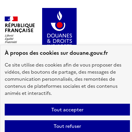
RÉPUBLIQUE
FRANÇAISE
À propos des cookies sur douane.gouv.fr
Ce site utilise des cookies afin de vous proposer des
info.gouv.fr
service-public.gouv.fr
vidéos, des boutons de partage, des messages de
communication personnalisés, des remontées de
legifrance.gouv.fr
data.gouv.fr
contenus de plateformes sociales et des contenus
animés et interactifs.
Plan du site
Accessibilité : partiellement conforme
Mentions légales
Tout accepter
Données personnelles
Gestion des cookies
Paramètres d'affichage
Tout refuser
Sauf mention explicite de propriété intellectuelle détenue par des tiers,