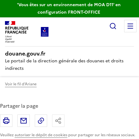
'Vous êtes sur un environnement de MOA D11' en
configuration FRONT-OFFICE
Recherc
RÉPUBLIQUE
FRANÇAISE
douane.gouv.fr
Le portail de la direction générale des douanes et droits
indirects
Voir le fil d’Ariane
Partager la page
Imprimer
Partager par email
Copier le lien
Partager
Veuillez
autoriser le dépôt de cookies
pour partager sur les réseaux sociaux.