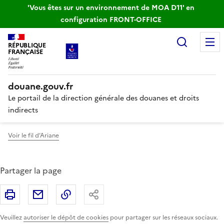
'Vous êtes sur un environnement de MOA D11' en
configuration FRONT-OFFICE
Recherc
RÉPUBLIQUE
FRANÇAISE
douane.gouv.fr
Le portail de la direction générale des douanes et droits
indirects
Voir le fil d’Ariane
Partager la page
Imprimer
Partager par email
Copier le lien
Partager
Veuillez
autoriser le dépôt de cookies
pour partager sur les réseaux sociaux.