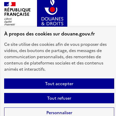
RÉPUBLIQUE
FRANÇAISE
À propos des cookies sur douane.gouv.fr
Ce site utilise des cookies afin de vous proposer des
info.gouv.fr
service-public.gouv.fr
vidéos, des boutons de partage, des messages de
communication personnalisés, des remontées de
legifrance.gouv.fr
data.gouv.fr
contenus de plateformes sociales et des contenus
animés et interactifs.
Plan du site
Accessibilité : partiellement conforme
Mentions légales
Tout accepter
Données personnelles
Gestion des cookies
Paramètres d'affichage
Tout refuser
Sauf mention explicite de propriété intellectuelle détenue par des tiers,
les contenus de ce site sont proposés sous
licence etalab-2.0
Personnaliser