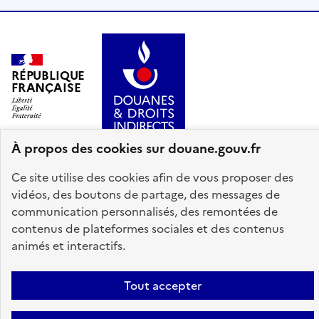
RÉPUBLIQUE
FRANÇAISE
À propos des cookies sur douane.gouv.fr
Ce site utilise des cookies afin de vous proposer des
info.gouv.fr
service-public.gouv.fr
vidéos, des boutons de partage, des messages de
communication personnalisés, des remontées de
legifrance.gouv.fr
data.gouv.fr
contenus de plateformes sociales et des contenus
animés et interactifs.
Plan du site
Accessibilité : partiellement conforme
Mentions légales
Données personnelles
Gestion des cookies
Tout accepter
Paramètres d'affichage