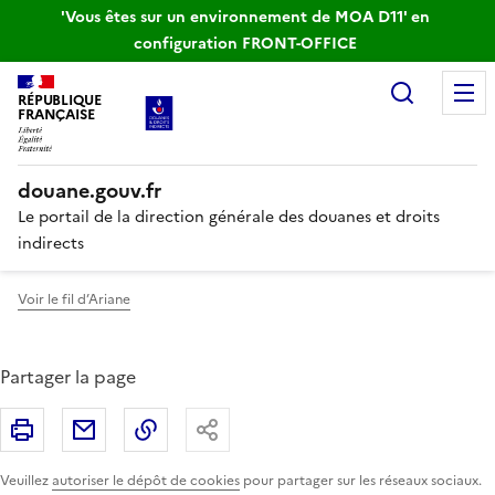
'Vous êtes sur un environnement de MOA D11' en
configuration FRONT-OFFICE
Recherc
RÉPUBLIQUE
FRANÇAISE
douane.gouv.fr
Le portail de la direction générale des douanes et droits
indirects
Voir le fil d’Ariane
Partager la page
Imprimer
Partager par email
Copier le lien
Partager
Veuillez
autoriser le dépôt de cookies
pour partager sur les réseaux sociaux.