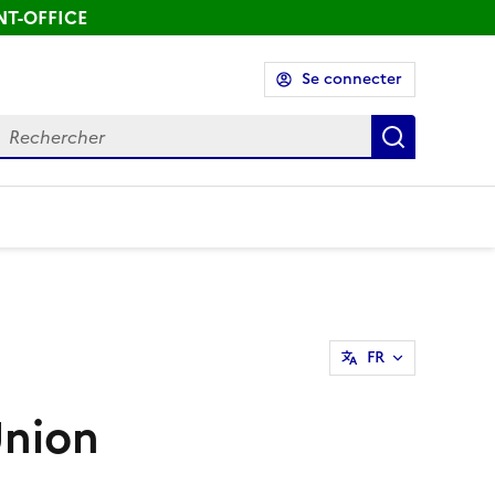
ONT-OFFICE
Se connecter
echercher
Recherch
FR
Union