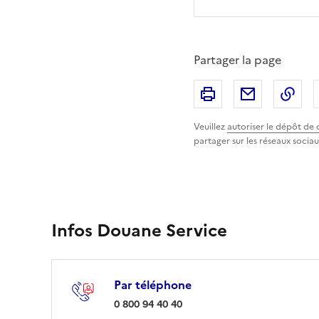
Partager la page
Imprimer
Partager p
Cop
Veuillez
autoriser le dépôt de 
partager sur les réseaux sociau
Infos Douane Service
Par téléphone
: 0 800 94 40 40
0 800 94 40 40