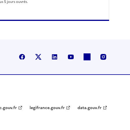
s 5 jours ouvrés.
Facebook
X (anciennement Twitter)
LinkedIn
YouTube
Flickr
Instagra
c.gouv.fr
legifrance.gouv.fr
data.gouv.fr