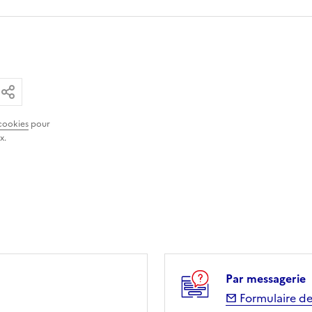
ar email
ier le lien
Partager
cookies
pour
x.
Par messagerie
Formulaire de