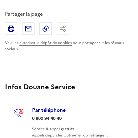
Partager la page
Imprimer
Partager par email
Copier le lien
Partager
Veuillez
autoriser le dépôt de cookies
pour partager sur les réseaux
sociaux.
Infos Douane Service
Par téléphone
: 0 800 94 40 40
0 800 94 40 40
Service & appel gratuits
Appels depuis les Outre-mer ou l'étranger :