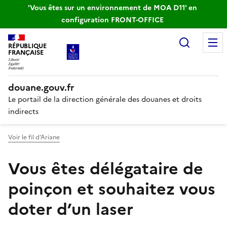
'Vous êtes sur un environnement de MOA D11' en
configuration FRONT-OFFICE
Recherc
RÉPUBLIQUE
FRANÇAISE
douane.gouv.fr
Le portail de la direction générale des douanes et droits
indirects
Voir le fil d’Ariane
Vous êtes délégataire de
poinçon et souhaitez vous
doter d’un laser