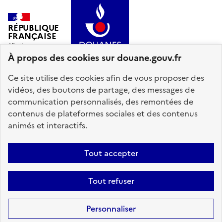
RÉPUBLIQUE
FRANÇAISE
À propos des cookies sur douane.gouv.fr
Ce site utilise des cookies afin de vous proposer des
vidéos, des boutons de partage, des messages de
communication personnalisés, des remontées de
info.gouv.fr
service-public.gouv.fr
contenus de plateformes sociales et des contenus
legifrance.gouv.fr
data.gouv.fr
animés et interactifs.
Plan du site
Accessibilité : partiellement conforme
Mentions légales
Tout accepter
Données personnelles
Gestion des cookies
Tout refuser
Paramètres d'affichage
Sauf mention explicite de propriété intellectuelle détenue par des tiers,
Personnaliser
les contenus de ce site sont proposés sous
licence etalab-2.0