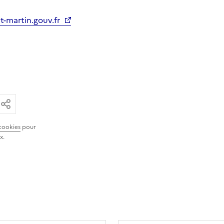
t-martin.gouv.fr
ar email
ier le lien
Partager
cookies
pour
x.