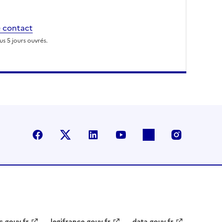
 contact
s 5 jours ouvrés.
Facebook
X (anciennement Twitter)
LinkedIn
YouTube
Flickr
Instagra
c.gouv.fr
legifrance.gouv.fr
data.gouv.fr