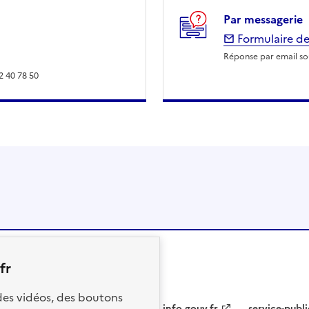
Par messagerie
Formulaire de
Réponse par email sou
2 40 78 50
fr
 des vidéos, des boutons
info.gouv.fr
service-publi