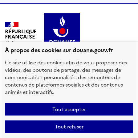
RÉPUBLIQUE
FRANÇAISE
À propos des cookies sur douane.gouv.fr
Ce site utilise des cookies afin de vous proposer des
vidéos, des boutons de partage, des messages de
communication personnalisés, des remontées de
info.gouv.fr
service-public.gouv.fr
contenus de plateformes sociales et des contenus
legifrance.gouv.fr
data.gouv.fr
animés et interactifs.
Plan du site
Accessibilité : partiellement conforme
Mentions légales
Tout accepter
Données personnelles
Gestion des cookies
Tout refuser
Paramètres d'affichage