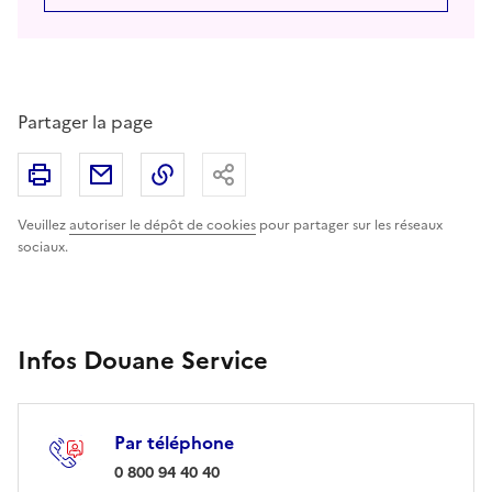
Partager la page
Imprimer
Partager par email
Copier le lien
Partager
Veuillez
autoriser le dépôt de cookies
pour partager sur les réseaux
sociaux.
Infos Douane Service
Par téléphone
: 0 800 94 40 40
0 800 94 40 40