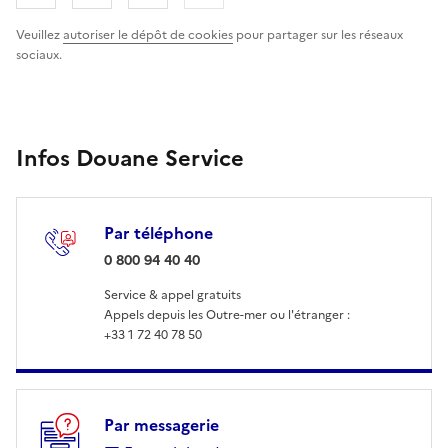
Veuillez
autoriser le dépôt de cookies
pour partager sur les réseaux
sociaux.
Infos Douane Service
Par téléphone
: 0 800 94 40 40
0 800 94 40 40
Service & appel gratuits
Appels depuis les Outre-mer ou l'étranger :
+33 1 72 40 78 50
Par messagerie