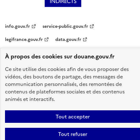
info.gouv.fr
service-public.gouv.fr
legifrance.gouv.fr
data.gouv.fr
À propos des cookies sur douane.gouv.fr
Plan du site
Accessibilité : partiellement conforme
Mentions légales
Données personnelles
Gestion des cookies
Ce site utilise des cookies afin de vous proposer des
vidéos, des boutons de partage, des messages de
Paramètres d'affichage
communication personnalisés, des remontées de
Sauf mention explicite de propriété intellectuelle détenue par des tiers,
contenus de plateformes sociales et des contenus
les contenus de ce site sont proposés sous
licence etalab-2.0
animés et interactifs.
Tout accepter
Tout refuser