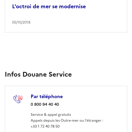
L’octroi de mer se modernise
05/10/2018
Infos Douane Service
Par téléphone
: 0 800 94 40 40
0 800 94 40 40
Service & appel gratuits
Appels depuis les Outre-mer ou l'étranger :
+33 1 72 40 78 50