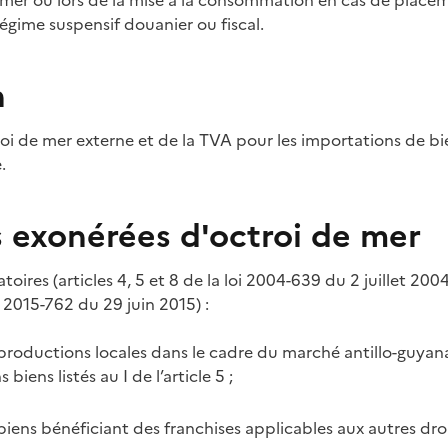
er ou lors de la mise à la consommation en cas de placeme
régime suspensif douanier ou fiscal.
n
roi de mer externe et de la TVA pour les importations de bien
.
 exonérées d'octroi de mer
oires (articles 4, 5 et 8 de la loi 2004-639 du 2 juillet 2004
i 2015-762 du 29 juin 2015)
:
productions locales dans le cadre du marché antillo-guyanais
s biens listés au I de l’article 5
;
biens bénéficiant des franchises applicables aux autres droi