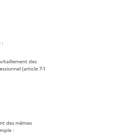
r
:
avitaillement des
ssionnel (article 7-1
ient des mêmes
emple
: