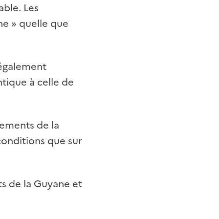
cable.
Les
ne
» quelle que
 également
ntique à celle de
tements de la
onditions que sur
ts de la Guyane et