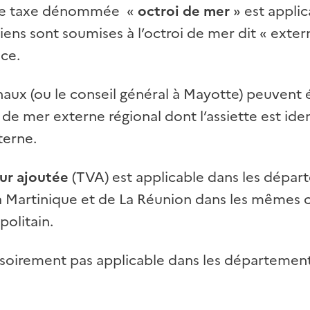
une taxe dénommée «
octroi de mer
» est appli
iens sont
soumises à l’octroi de mer
dit «
exter
nce.
onaux (ou le conseil général à Mayotte) peuvent
i de mer externe régional dont l’assiette est ide
terne.
eur ajoutée
(TVA) est applicable dans les dépar
 Martinique et de La Réunion dans les mêmes c
politain.
isoirement pas applicable dans les départemen