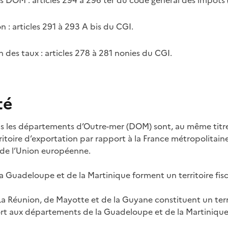
des DOM
: articles 294 à 296 ter du code général des impôts
on
: articles 291 à 293 A bis du CG
I.
n des taux
: articles 278 à 281 nonies du CGI.
té
s les départements d’Outre-mer (DOM) sont, au même titre 
toire d’exportation par rapport à la France métropolitain
de l’Union européenne.
 Guadeloupe et de la Martinique forment un territoire fisc
a Réunion, de Mayotte et de la Guyane constituent un terr
ort aux départements de la Guadeloupe et de la Martinique