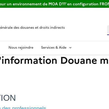
s sur un environnement de MOA D11' en configuration FR
générale des douanes et droits indirects
R
Nous rejoindre
Services & Aide
e d'information Douane 
TION
 des professionnels