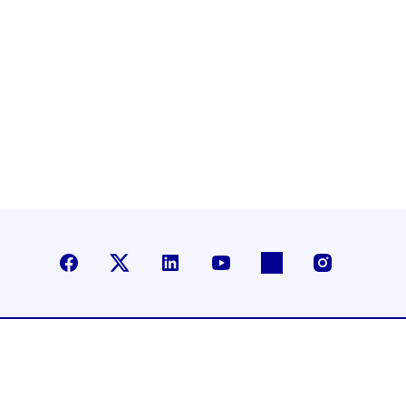
Facebook
X (anciennement Twitter)
LinkedIn
YouTube
Flickr
Instagra