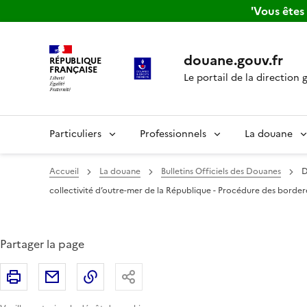
'Vous ête
douane.gouv.fr
RÉPUBLIQUE
FRANÇAISE
Le portail de la direction 
Particuliers
Professionnels
La douane
Accueil
La douane
Bulletins Officiels des Douanes
D
collectivité d’outre-mer de la République - Procédure des border
Partager la page
Imprimer
Partager par email
Copier le lien
Partager