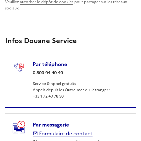
Veuillez
autoriser le dépôt de cookies
pour partager sur les réseaux
sociaux.
Infos Douane Service
Par téléphone
: 0 800 94 40 40
0 800 94 40 40
Service & appel gratuits
Appels depuis les Outre-mer ou l'étranger :
+33 1 72 40 78 50
Par messagerie
Formulaire de contact