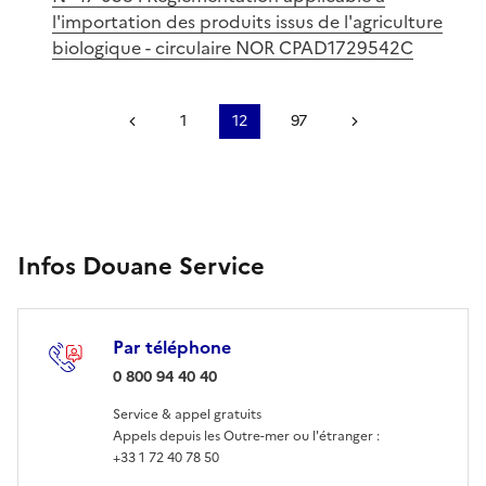
l'importation des produits issus de l'agriculture
biologique - circulaire NOR CPAD1729542C
Précédent
1
12
97
Suivant
Infos Douane Service
Par téléphone
: 0 800 94 40 40
0 800 94 40 40
Service & appel gratuits
Appels depuis les Outre-mer ou l'étranger :
+33 1 72 40 78 50