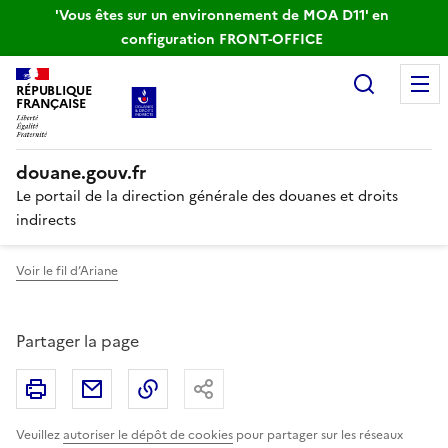
'Vous êtes sur un environnement de MOA D11' en
configuration FRONT-OFFICE
Recherc
RÉPUBLIQUE
FRANÇAISE
douane.gouv.fr
Le portail de la direction générale des douanes et droits
indirects
Voir le fil d’Ariane
Partager la page
Imprimer
Partager par email
Copier le lien
Partager
Veuillez
autoriser le dépôt de cookies
pour partager sur les réseaux